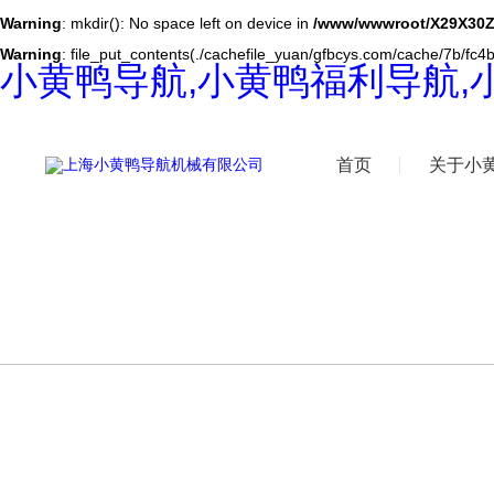
Warning
: mkdir(): No space left on device in
/www/wwwroot/X29X30Z
Warning
: file_put_contents(./cachefile_yuan/gfbcys.com/cache/7b/fc4be
小黄鸭导航,小黄鸭福利导航,
首页
关于小