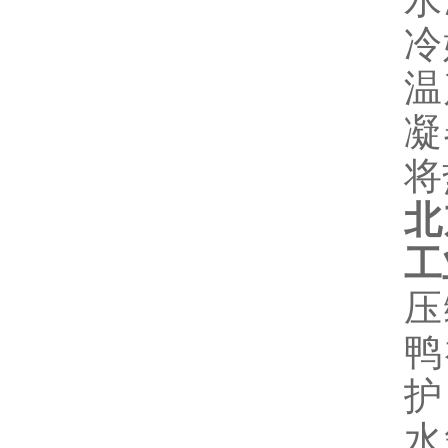
水
冷
温
凝
将
北
工
压
鸭
护
水