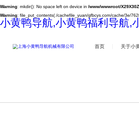
Warning
: mkdir(): No space left on device in
/www/wwwroot/X29X30Z
Warning
: file_put_contents(./cachefile_yuan/gfbcys.com/cache/3e/76288
小黄鸭导航,小黄鸭福利导航,
首页
关于小