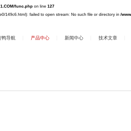
1.COM/func.php
on line
127
0/149c6.html): failed to open stream: No such file or directory in
/www
黄鸭导航
产品中心
新闻中心
技术文章