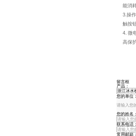
能消
3.
触按
4.
高保
在
留言框
产品：
您的单位
您的姓名
联系电话
常用邮箱