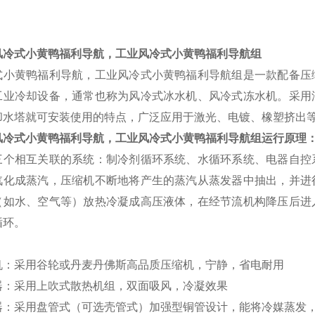
品详情
风冷式小黄鸭福利导航，工业风冷式小黄鸭福利导航组
式小黄鸭福利导航，工业风冷式小黄鸭福利导航组是一款配备压
工业冷却设备，通常也称为风冷式冰水机、风冷式冻水机。采用
却水塔就可安装使用的特点，广泛应用于激光、电镀、橡塑挤出
风冷式小黄鸭福利导航，工业风冷式小黄鸭福利导航组
运行原理
三个相互关联的系统：制冷剂循环系统、水循环系统、电器自控
汽化成蒸汽，压缩机不断地将产生的蒸汽从蒸发器中抽出，并进
（如水、空气等）放热冷凝成高压液体，在经节流机构降压后进
循环。
机：采用谷轮或丹麦丹佛斯高品质压缩机，宁静，省电耐用
器：采用上吹式散热机组，双面吸风，冷凝效果
器：采用盘管式（可选壳管式）加强型铜管设计，能将冷媒蒸发