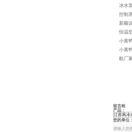
冰水
控制
新颖
恒温
小黄
小黄
航厂
在
留言框
产品：
您的单位