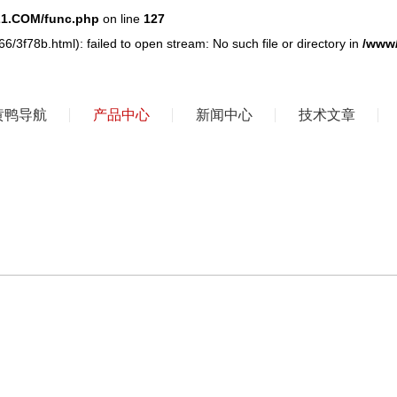
1.COM/func.php
on line
127
/3f78b.html): failed to open stream: No such file or directory in
/www
黄鸭导航
产品中心
新闻中心
技术文章