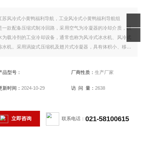
江苏风冷式小黄鸭福利导航，工业风冷式小黄鸭福利导航组
是一款配备压缩式制冷回路，采用空气为冷凝器的冷却介质，以
水为载冷剂的工业冷却设备，通常也称为风冷式冰水机、风冷式
冻水机。采用涡旋式压缩机及翅片式冷凝器，具有体积小、移动
方便和无需冷却水塔就可安装使用的特点，广泛应用于激光、电
镀、橡塑挤出等行业。
产品型号：
厂商性质：
生产厂家
更新时间：
2024-10-29
访 问 量：
2638
021-58100615
立即咨询
联系电话：